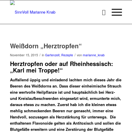
Weißdorn „Herztropfen“
/
/
November 15, 2015
in
Gartenzeit
,
Rezepte
von
marianne_knab
Herztropfen oder auf Rheinhessisch:
„Karl mei Troppe!“
Auffallend üppig und einladend lachten mich dieses Jahr die
Beeren des Weißdorns an. Dass dieser einheimische Strauch
eine wertvolle Heilpflanze ist und hauptsächlich bei Herz-
und Kreislaufbeschwerden eingesetzt wird, ermunterte mich,
daraus etwas zu machen. Zuerst hab ich die kleinen etwas
mehlig schmeckenden Beeren nur genascht, immer eine
Handvoll, sozusagen als Herzstärkung für unterwegs. Die
enthaltenen Flavonoide gelten als Antitoxisch und sollen die
Blutgefäße erweitern und eine Zerstörung der Blutgefäße