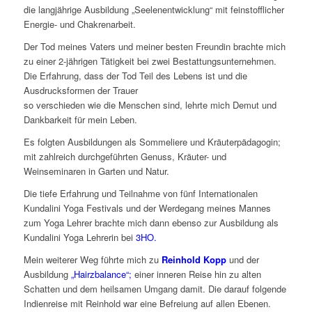
die langjährige Ausbildung „Seelenentwicklung“ mit feinstofflicher
Energie- und Chakrenarbeit.
Der Tod meines Vaters und meiner besten Freundin brachte mich
zu einer 2-jährigen Tätigkeit bei zwei Bestattungsunternehmen.
Die Erfahrung, dass der Tod Teil des Lebens ist und die
Ausdrucksformen der Trauer
so verschieden wie die Menschen sind, lehrte mich Demut und
Dankbarkeit für mein Leben.
Es folgten Ausbildungen als Sommeliere und Kräuterpädagogin;
mit zahlreich durchgeführten Genuss, Kräuter- und
Weinseminaren in Garten und Natur.
Die tiefe Erfahrung und Teilnahme von fünf Internationalen
Kundalini Yoga Festivals und der Werdegang meines Mannes
zum Yoga Lehrer brachte mich dann ebenso zur Ausbildung als
Kundalini Yoga Lehrerin bei
3HO.
Mein weiterer Weg führte mich zu
Reinhold Kopp
und der
Ausbildung
„Hairzbalance“;
einer inneren Reise hin zu alten
Schatten und dem heilsamen Umgang damit. Die darauf folgende
Indienreise mit Reinhold war eine Befreiung auf allen Ebenen.