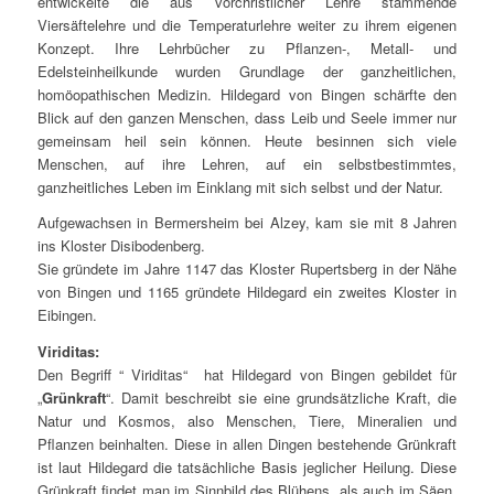
entwickelte die aus vorchristlicher Lehre stammende
Viersäftelehre und die Temperaturlehre weiter zu ihrem eigenen
Konzept. Ihre Lehrbücher zu Pflanzen-, Metall- und
Edelsteinheilkunde wurden Grundlage der ganzheitlichen,
homöopathischen Medizin. Hildegard von Bingen schärfte den
Blick auf den ganzen Menschen, dass Leib und Seele immer nur
gemeinsam heil sein können. Heute besinnen sich viele
Menschen, auf ihre Lehren, auf ein selbstbestimmtes,
ganzheitliches Leben im Einklang mit sich selbst und der Natur.
Aufgewachsen in Bermersheim bei Alzey, kam sie mit 8 Jahren
ins Kloster Disibodenberg.
Sie gründete im Jahre 1147 das Kloster Rupertsberg in der Nähe
von Bingen und 1165 gründete Hildegard ein zweites Kloster in
Eibingen.
Viriditas:
Den Begriff “ Viriditas“ hat Hildegard von Bingen gebildet für
„
Grünkraft
“. Damit beschreibt sie eine grundsätzliche Kraft, die
Natur und Kosmos, also Menschen, Tiere, Mineralien und
Pflanzen beinhalten. Diese in allen Dingen bestehende Grünkraft
ist laut Hildegard die tatsächliche Basis jeglicher Heilung. Diese
Grünkraft findet man im Sinnbild des Blühens, als auch im Säen,