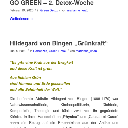
GO GREEN – 2. Detox-Woche
/
/
Februar 19, 2020
in
Green Detox
von
marianne_knab
Weiterlesen
Hildegard von Bingen „Grünkraft“
/
/
Juni 5, 2019
in
Gartenzeit
,
Green Detox
von
marianne_knab
”Es gibt eine Kraft aus der Ewigkeit
und diese Kraft ist grün.
Aus lichtem Grün
sind Himmel und Erde geschaffen
und alle Schönheit der Welt.“
Die berühmte Abtistin Hildegard von Bingen (1098-1179) war
Naturwissenschaftlerin, Kirchenpolitikerin, Dichterin,
Komponistin, Theologin und führte zwei von ihr gegründete
Klöster. In ihren Handschriften „
Physica“
und „Causae et Curae“
nahm sie Bezug auf die Erkenntnisse aus der Antike und